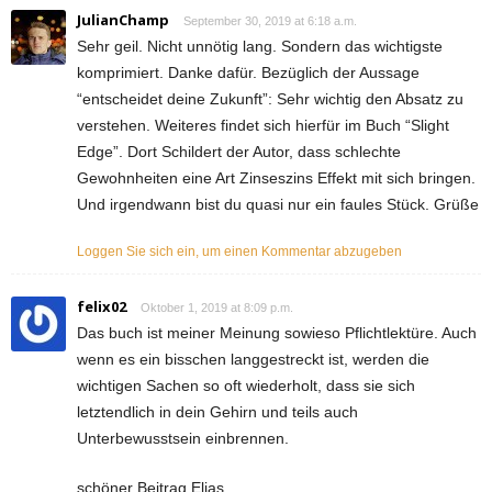
JulianChamp
September 30, 2019 at 6:18 a.m.
Sehr geil. Nicht unnötig lang. Sondern das wichtigste
komprimiert. Danke dafür. Bezüglich der Aussage
“entscheidet deine Zukunft”: Sehr wichtig den Absatz zu
verstehen. Weiteres findet sich hierfür im Buch “Slight
Edge”. Dort Schildert der Autor, dass schlechte
Gewohnheiten eine Art Zinseszins Effekt mit sich bringen.
Und irgendwann bist du quasi nur ein faules Stück. Grüße
Loggen Sie sich ein, um einen Kommentar abzugeben
felix02
Oktober 1, 2019 at 8:09 p.m.
Das buch ist meiner Meinung sowieso Pflichtlektüre. Auch
wenn es ein bisschen langgestreckt ist, werden die
wichtigen Sachen so oft wiederholt, dass sie sich
letztendlich in dein Gehirn und teils auch
Unterbewusstsein einbrennen.
schöner Beitrag Elias