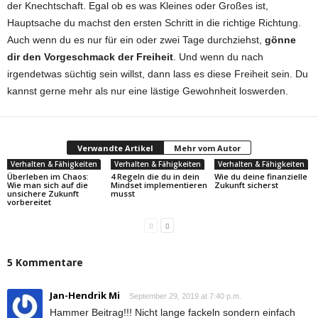
der Knechtschaft. Egal ob es was Kleines oder Großes ist,
Hauptsache du machst den ersten Schritt in die richtige Richtung.
Auch wenn du es nur für ein oder zwei Tage durchziehst,
gönne
dir den Vorgeschmack der Freiheit
. Und wenn du nach
irgendetwas süchtig sein willst, dann lass es diese Freiheit sein. Du
kannst gerne mehr als nur eine lästige Gewohnheit loswerden.
Verwandte Artikel
Mehr vom Autor
Verhalten & Fähigkeiten
Verhalten & Fähigkeiten
Verhalten & Fähigkeiten
Überleben im Chaos:
4 Regeln die du in dein
Wie du deine finanzielle
Wie man sich auf die
Mindset implementieren
Zukunft sicherst
unsichere Zukunft
musst
vorbereitet
5 Kommentare
Jan-Hendrik Mi
September 29, 2019 at 7:40 p.m.
Hammer Beitrag!!! Nicht lange fackeln sondern einfach