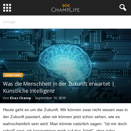
Sonstiges
SONSTIGES
Was die Menschheit in der Zukunft erwartet |
Künstliche Intelligenz
Von
Elias Champ
-
September 10, 2019
Heute geht es um die Zukunft. Wir können zwar nicht wissen was in
der Zukunft passiert, aber wir können jetzt schon sehen, wie es
wahrscheinlich sein wird. Man könnte natürlich sagen: “Ist mir doch
scheiß egal, ich konzentriere mich auf das Jetzt!”, aber jeder