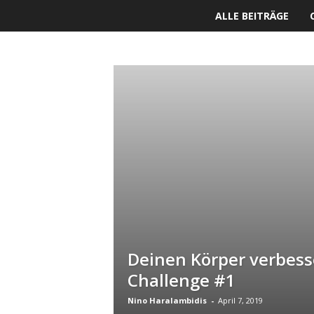
C
ALLE BEITRÄGE
h
a
GYM
KLEIDUNG
m
p
L
i
f
e
Deinen Körper verbess
Challenge #1
Nino Haralambidis
-
April 7, 2019