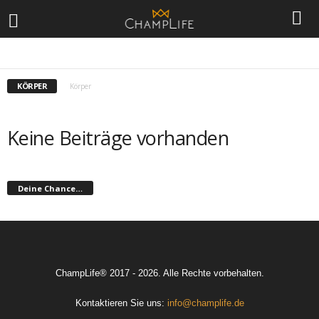
GYM
KLEIDUNG
KÖRPER
Körper
Keine Beiträge vorhanden
Deine Chance…
ChampLife® 2017 - 2026. Alle Rechte vorbehalten.
Kontaktieren Sie uns:
info@champlife.de