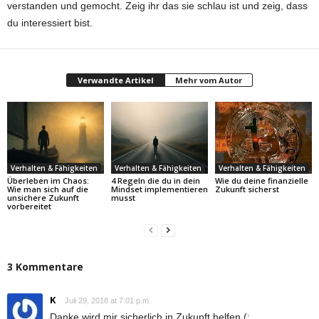
verstanden und gemocht. Zeig ihr das sie schlau ist und zeig, dass
du interessiert bist.
Verwandte Artikel
Mehr vom Autor
Verhalten & Fähigkeiten
Verhalten & Fähigkeiten
Verhalten & Fähigkeiten
Überleben im Chaos:
4 Regeln die du in dein
Wie du deine finanzielle
Wie man sich auf die
Mindset implementieren
Zukunft sicherst
unsichere Zukunft
musst
vorbereitet
3 Kommentare
K
Juli 29, 2018 at 7:01 p.m.
Danke wird mir sicherlich in Zukunft helfen (: