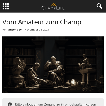
Vom Amateur zum Champ
Von
antondev
-
November 25, 2023
Bitte
einloggen
um Zugang zu ihren gekauften Kursen