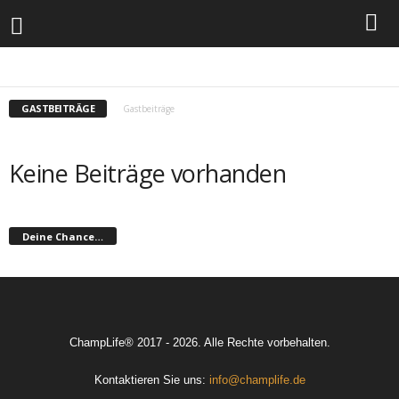
BEZIEHUNGEN
GASTBEITRÄGE
KÖRPER
PERSÖNLICHKEITSENTWICKLUNG
PREMIUM BEITRÄGE
SONSTIGES
SPEZIELL
VERHALTEN & FÄHIGKEITEN
ZITATE
GASTBEITRÄGE
Gastbeiträge
Keine Beiträge vorhanden
Deine Chance…
ChampLife® 2017 - 2026. Alle Rechte vorbehalten.
Kontaktieren Sie uns:
info@champlife.de