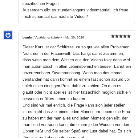
spezifischen Fragen.
Ausserdem gibt es stundenlangens videomaterial, ich freue
mich schon auf das nächste Video ?
bemini
(Verifizierter Käufer)
–
Mai 30, 2020
Bewertet mit
5
von 5
Dieser Kurs ist der Schlüssel zu so gut wie allen Problemen.
Nicht nur in der Frauenwelt. Das hängt damit zusammen,
dass wenn man dem Wissen aus den Videos folgt dann wird
man automatisch in allen Lebensbereichen besser. Es ist ein
unzertrennbarer Zusammenhang. Wenn man das einmal
verstanden hat dann kommt es einem fast schon absurd vor
solch einen niedrigen Preis dafür zu zahlen. Ob man es
glaubt oder nicht aber es ist hier tatsächlich möglich sich ein
besseres erfülltes Leben zu kaufen.
Und sind wir mal ehrlich, die Frage kann sich jeder stellen,
ist es nicht das Ziel eines jeden Mannes im Leben eine Frau
zu haben mit der man alles und jeden Moment genießt, der
man blind vertrauen kann, die einem jeden Wunsch von den
Lippen ließt und Sie selber Spaß und Lust dabei hat. Es sich
förmlich zur Lebensaufgabe macht.