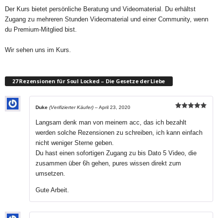
Der Kurs bietet persönliche Beratung und Videomaterial. Du erhältst
Zugang zu mehreren Stunden Videomaterial und einer Community, wenn
du Premium-Mitglied bist.
Wir sehen uns im Kurs.
27 Rezensionen für
Soul Locked – Die Gesetze der Liebe
Duke
(Verifizierter Käufer)
–
April 23, 2020
Bewertet mit
5
von 5
Langsam denk man von meinem acc, das ich bezahlt
werden solche Rezensionen zu schreiben, ich kann einfach
nicht weniger Sterne geben.
Du hast einen sofortigen Zugang zu bis Dato 5 Video, die
zusammen über 6h gehen, pures wissen direkt zum
umsetzen.
Gute Arbeit.