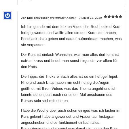
Jan-Eric Thevessen
(Verifizierter Käufer)
–
August 22, 2020
Bewertet mit
5
von 5
Ich bin gerade mit dem letzten Video des Soul Locked Kurs
fertig geworden und wollte allen die den Kurs nicht haben,
Feedback dazu geben und darauf aufmerksam machen, was
sie verpassen.
Der Kurs ist einfach Wahnsinn, was man alles dort lernt ist
extrem krass und findet man sonst nirgends, vor allem für
den Preis.
Die Tipps, die Tricks einfach alles ist so ein heftiger Input.
Nino und auch Elias haben mir echt richtig die Augen
geöffnet mit Ihren Videos was das Thema angeht und ich
konnte schon jetzt nach nur einem Mal anschauen des
Kurses sehr viel mitnehmen.
Habe die Woche über auch schon einiges was ich bisher im
Kurs gelernt habe angewendet und Frauen auf Instagram
angeschrieben und es funktioniert einfach alles.
Keine Verarsche oder sonst was damit die Leute den Kurs