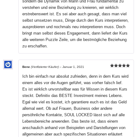
sondern die Dynamik von Mann und Frau fundamental zu
verstehen und eine Beziehung zu kreieren, wir wirklich
erstrebenswert ist. Es sei aber auch gesagt, dass man viel
selbst umsetzen muss, Dinge durch den Kurs interpretieren,
ausprobieren und nochmals neu interpretieren muss. Doch
bringt man selbst dieses Engagement, dann liefert der Kurs
alle weiteren Puzzle Zeile, um die bestmögliche Beziehung
zu erschaffen.
Bene
(Verifizierter Käufer)
–
Januar 1, 2021
Bewertet mit
5
von 5
Ich bin einfach nur absolut zufrieden, denn in dem Kurs wird
einem alles vor die Augen geführt, was vorher falsch lief.
Es ist wirklich unvorstellbar was für Wissen in diesem Kurs
steckt. Definitiv das BESTE Investment meines Lebens.
Egal wie viel es kostet, ich garantiere euch es ist das Geld
allemal wert. Ob auf Frauen, Business oder andere
persöhnliche Kontakte, SOUL LOCKED lässt sich auf alle
Lebensbereiche anwenden. Das beste ist, dass einem
anschaulich anhand von Beispielen und Darstellungen von
allgemeinen aber auch spezifischen Situationen erläutert