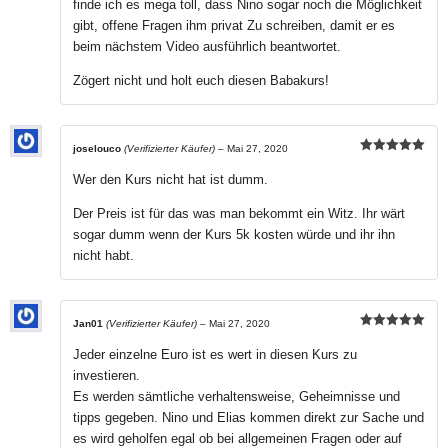
finde ich es mega toll, dass Nino sogar noch die Möglichkeit
gibt, offene Fragen ihm privat Zu schreiben, damit er es
beim nächstem Video ausführlich beantwortet.
Zögert nicht und holt euch diesen Babakurs!
joselouco
(Verifizierter Käufer)
–
Mai 27, 2020
Bewertet mit
5
von 5
Wer den Kurs nicht hat ist dumm.
Der Preis ist für das was man bekommt ein Witz. Ihr wärt
sogar dumm wenn der Kurs 5k kosten würde und ihr ihn
nicht habt.
Jan01
(Verifizierter Käufer)
–
Mai 27, 2020
Bewertet mit
5
von 5
Jeder einzelne Euro ist es wert in diesen Kurs zu
investieren.
Es werden sämtliche verhaltensweise, Geheimnisse und
tipps gegeben. Nino und Elias kommen direkt zur Sache und
es wird geholfen egal ob bei allgemeinen Fragen oder auf