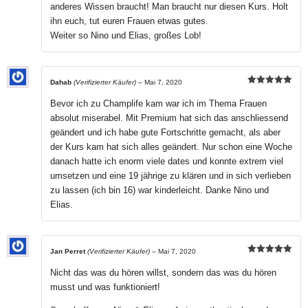
anderes Wissen braucht! Man braucht nur diesen Kurs. Holt
ihn euch, tut euren Frauen etwas gutes.
Weiter so Nino und Elias, großes Lob!
Dahab
(Verifizierter Käufer)
–
Mai 7, 2020
Bewertet mit
5
von 5
Bevor ich zu Champlife kam war ich im Thema Frauen
absolut miserabel. Mit Premium hat sich das anschliessend
geändert und ich habe gute Fortschritte gemacht, als aber
der Kurs kam hat sich alles geändert. Nur schon eine Woche
danach hatte ich enorm viele dates und konnte extrem viel
umsetzen und eine 19 jährige zu klären und in sich verlieben
zu lassen (ich bin 16) war kinderleicht. Danke Nino und
Elias.
Jan Perret
(Verifizierter Käufer)
–
Mai 7, 2020
Bewertet mit
5
von 5
Nicht das was du hören willst, sondern das was du hören
musst und was funktioniert!