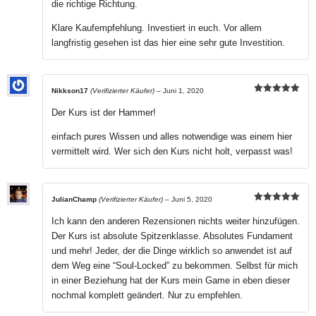
die richtige Richtung.
Klare Kaufempfehlung. Investiert in euch. Vor allem
langfristig gesehen ist das hier eine sehr gute Investition.
Nikkson17
(Verifizierter Käufer)
–
Juni 1, 2020
Bewertet mit
5
von 5
Der Kurs ist der Hammer!
einfach pures Wissen und alles notwendige was einem hier
vermittelt wird. Wer sich den Kurs nicht holt, verpasst was!
JulianChamp
(Verifizierter Käufer)
–
Juni 5, 2020
Bewertet mit
5
von 5
Ich kann den anderen Rezensionen nichts weiter hinzufügen.
Der Kurs ist absolute Spitzenklasse. Absolutes Fundament
und mehr! Jeder, der die Dinge wirklich so anwendet ist auf
dem Weg eine “Soul-Locked” zu bekommen. Selbst für mich
in einer Beziehung hat der Kurs mein Game in eben dieser
nochmal komplett geändert. Nur zu empfehlen.