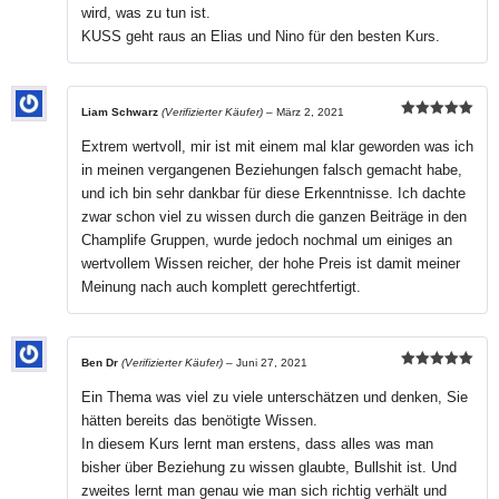
wird, was zu tun ist.
KUSS geht raus an Elias und Nino für den besten Kurs.
Liam Schwarz
(Verifizierter Käufer)
–
März 2, 2021
Bewertet mit
5
von 5
Extrem wertvoll, mir ist mit einem mal klar geworden was ich
in meinen vergangenen Beziehungen falsch gemacht habe,
und ich bin sehr dankbar für diese Erkenntnisse. Ich dachte
zwar schon viel zu wissen durch die ganzen Beiträge in den
Champlife Gruppen, wurde jedoch nochmal um einiges an
wertvollem Wissen reicher, der hohe Preis ist damit meiner
Meinung nach auch komplett gerechtfertigt.
Ben Dr
(Verifizierter Käufer)
–
Juni 27, 2021
Bewertet mit
5
von 5
Ein Thema was viel zu viele unterschätzen und denken, Sie
hätten bereits das benötigte Wissen.
In diesem Kurs lernt man erstens, dass alles was man
bisher über Beziehung zu wissen glaubte, Bullshit ist. Und
zweites lernt man genau wie man sich richtig verhält und