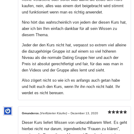
kaufen, nein, alles was einem dort beigebracht wird stimmt
und funktioniert wenn man es richtig anwendet.
Nino hört das wahrscheinlich von jedem der diesen Kurs hat,
aber ich bin Ihm einfach dankbar für all sein Wissen zu
diesem Thema.
Jeder der den Kurs nicht hat, verpasst so extrem viel alleine
die dazugehörige Gruppe ist auf einem so viel höheren
Niveau als die normale Dating Gruppe hier und auch der
Preis ist absolut gerechtfertigt und fair, für das was man in
den Videos und der Gruppe alles lernt und sieht.
Also zögert nicht so wie ich es anfangs auch getan habe
und holt euch den Kurs, wenn Ihr ihn noch nicht habt. Ihr
werdet es nicht bereuen.
Gmunderos
(Verifizierter Käufer)
–
Dezember 13, 2020
Bewertet mit
5
von 5
Dieser Kurs liefert Wissen von unbezahlbarem Wert. Es geht
hierbei nicht nur darum, irgendwelche “Frauen zu klären”,