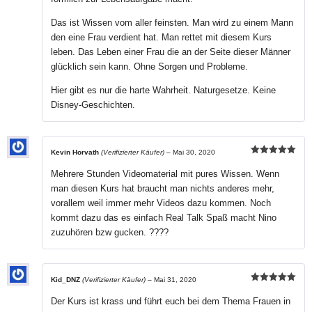
Das ist Wissen vom aller feinsten. Man wird zu einem Mann
den eine Frau verdient hat. Man rettet mit diesem Kurs
leben. Das Leben einer Frau die an der Seite dieser Männer
glücklich sein kann. Ohne Sorgen und Probleme.
Hier gibt es nur die harte Wahrheit. Naturgesetze. Keine
Disney-Geschichten.
Kevin Horvath
(Verifizierter Käufer)
–
Mai 30, 2020
Bewertet mit
5
von 5
Mehrere Stunden Videomaterial mit pures Wissen. Wenn
man diesen Kurs hat braucht man nichts anderes mehr,
vorallem weil immer mehr Videos dazu kommen. Noch
kommt dazu das es einfach Real Talk Spaß macht Nino
zuzuhören bzw gucken. ????
Kid_DNZ
(Verifizierter Käufer)
–
Mai 31, 2020
Bewertet mit
5
von 5
Der Kurs ist krass und führt euch bei dem Thema Frauen in