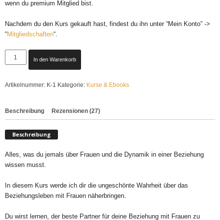
wenn du premium Mitglied bist.
Nachdem du den Kurs gekauft hast, findest du ihn unter “Mein Konto” ->
“
Mitgliedschaften
“.
Soul
In den Warenkorb
Locked
-
Die
Artikelnummer:
K-1
Kategorie:
Kurse & Ebooks
Gesetze
der
Beschreibung
Rezensionen (27)
Liebe
Menge
Beschreibung
Alles, was du jemals über Frauen und die Dynamik in einer Beziehung
wissen musst.
In diesem Kurs werde ich dir die ungeschönte Wahrheit über das
Beziehungsleben mit Frauen näherbringen.
Du wirst lernen, der beste Partner für deine Beziehung mit Frauen zu