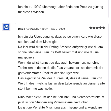
Ich bin zu 100% überzeugt, aber finde den Preis zu günstig
für dieses Wissen.
Daniil
(Verifizierter Käufer)
–
Mai 7, 2020
Bewertet mit
5
von 5
Ich bin der Überzeugung, dass es so einen Kurs wie diesen
so nicht auf dem Markt gibt.
Na klar wird dir in der Dating Branche aufgezeigt wie du am
schnellsten eine Frau ins Bett bekommst und wie du sie
manipulierst.
Wenn du willst kannst du das auch bekommen, nur ohne
Techniken in denen du die Frau verarschst, sondern mit der
gottverdammten Realität der Naturgesetze.
Das eigentliche Ziel des Kurses ist, dass du eine Frau von
Wert findest, welche bis an dein Lebensende an deiner Seite
steht komme was wolle.
Nino redet nicht um den heißen Brei und nichtsdestotrotz ist
jetzt schon Stundenlang Videomaterial verfügbar.
Es ist die Perfekte Mischung aus Theorie und anwendbarer