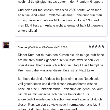
nochmal tiefgängiger ist als zuvor in den Premium-Gruppen.
Und seien wir mal ehrlich: was sind 235€ heute, wenn man
anschließend keine Probleme wie einer Scheidung fürchten
muss, die einen mehrere Millionen kosten kann? Nur weil
man DEN Test am Anfang nicht angewandt hat? Mittlerweile
unvorstellbar!
Smezee
(Verifizierter Käufer)
–
Mai 7, 2020
Bewertet mit
5
von 5
Dieser Kurs hat mir von den Kursen die ich mir gekauft habe
am meisten zurück gegeben. Ich wusste zwar schon viel
über dieses Thema weil ich schon seit Tag 1 Bei ChampLife
Premium dabei war aber dieser Kurs ist ist Next Level.
Ich habe durch die Videos bis jetzt ein halbes Notizblock
voll geschrieben und durch dieses Anwendbares wissen
habe ich eine Funktionierende Beziehung die genau so läuft
wir ich es mir wünsche. Ich dachte bevor der Kurs
angekündigt wurde das ich schon viel weiß aber jetzt durch
diesen Kurs wurden so viele neue Informationen ans Licht
gebracht die ich nie wieder vergessen will.