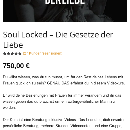
Soul Locked – Die Gesetze der
Liebe
(
27
Kundenrezensionen)
Bewertet mit
27
5.00
von 5,
750,00
€
basierend
auf
Kundenbewe
rtungen
Du willst wissen, was du tun musst, um für den Rest deines Lebens mit
Frauen glücklich zu sein? GENAU DAS erfährst du in diesem Videokurs.
Er wird deine Beziehungen mit Frauen für immer verändern und dir das
wissen geben das du brauchst um ein außergewöhnlicher Mann zu
werden.
Der Kurs ist eine Beratung inklusive Videos. Das bedeutet, dich erwarten
persönliche Beratung, mehrere Stunden Videocontent und eine Gruppe,