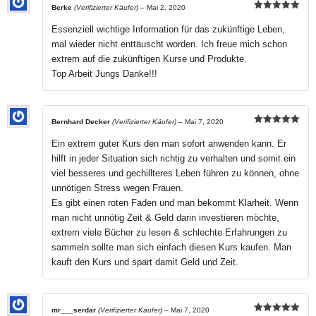
Berke
(Verifizierter Käufer)
–
Mai 2, 2020
Bewertet mit
5
von 5
Essenziell wichtige Information für das zukünftige Leben,
mal wieder nicht enttäuscht worden. Ich freue mich schon
extrem auf die zukünftigen Kurse und Produkte.
Top Arbeit Jungs Danke!!!
Bernhard Decker
(Verifizierter Käufer)
–
Mai 7, 2020
Bewertet mit
5
von 5
Ein extrem guter Kurs den man sofort anwenden kann. Er
hilft in jeder Situation sich richtig zu verhalten und somit ein
viel besseres und gechillteres Leben führen zu können, ohne
unnötigen Stress wegen Frauen.
Es gibt einen roten Faden und man bekommt Klarheit. Wenn
man nicht unnötig Zeit & Geld darin investieren möchte,
extrem viele Bücher zu lesen & schlechte Erfahrungen zu
sammeln sollte man sich einfach diesen Kurs kaufen. Man
kauft den Kurs und spart damit Geld und Zeit.
mr___serdar
(Verifizierter Käufer)
–
Mai 7, 2020