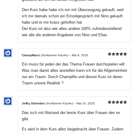
Den Kurs habe habe ich mir mit Überzeugung gekauft, weil
ich mir damals schon ein Einzelgespräch mit Nino gekauft
habe und er mir krass geholfen hat.
Der Kurs ist also wie alles andere 100% zufriedenstellend
wie alle die anderen Angebote von Nino und Elias.
ChampMarci
(Verifizierter Käufer)
–
Mai 9, 2020
Bewertet mit
5
von 5
Ein muss für jeden der das Thema Frauen durchspielen will.
Was man damit alles anstellen kann ich für die Allgemeinheit
nur ein Traum. Durch Champlife und diesen Kurs ist deren
Traum unsere Realität ?
Jeffry Dahinden
(Verifizierter Käufer)
–
Mai 10, 2020
Bewertet mit
5
von 5
Das isch mit Abstand der beste Kurs über Frauen den es
gibt.
Es wird in dem Kurs alles beigebracht über Frauen. Zudem