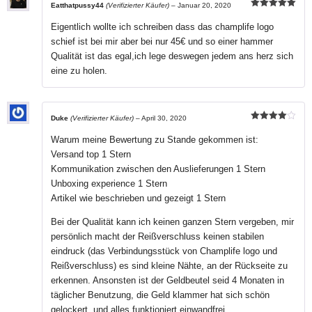
Eatthatpussy44
(Verifizierter Käufer)
–
Januar 20, 2020
Bewertet mit
5
von 5
Eigentlich wollte ich schreiben dass das champlife logo
schief ist bei mir aber bei nur 45€ und so einer hammer
Qualität ist das egal,ich lege deswegen jedem ans herz sich
eine zu holen.
Duke
(Verifizierter Käufer)
–
April 30, 2020
Bewertet
mit
4
von
Warum meine Bewertung zu Stande gekommen ist:
5
Versand top 1 Stern
Kommunikation zwischen den Auslieferungen 1 Stern
Unboxing experience 1 Stern
Artikel wie beschrieben und gezeigt 1 Stern
Bei der Qualität kann ich keinen ganzen Stern vergeben, mir
persönlich macht der Reißverschluss keinen stabilen
eindruck (das Verbindungsstück von Champlife logo und
Reißverschluss) es sind kleine Nähte, an der Rückseite zu
erkennen. Ansonsten ist der Geldbeutel seid 4 Monaten in
täglicher Benutzung, die Geld klammer hat sich schön
gelockert, und alles funktioniert einwandfrei.