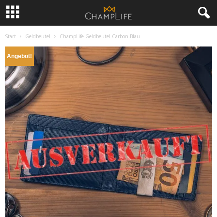
Start
Geldbeutel
ChampLife Geldbeutel Carbon-Blau
Angebot!