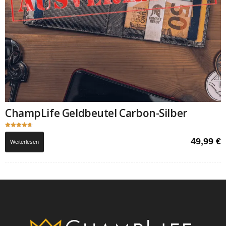
ChampLife Geldbeutel Carbon-Silber
Bewertet
mit
49,99
€
Weiterlesen
4.71
von 5